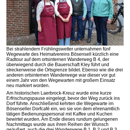
Bei strahlendem Frühlingswetter unternahmen fünf
Wegewarte des Heimatvereins Bösensell kürzlich eine
Radtour auf dem ortsinternen Wanderweg B 4, der
überwiegend durch die Bauerschaft Kley führt und
streckenweise die Ortsgrenze bildet. Ebenso wie die drei
anderen ortsinternen Wanderwege war dieser vor gut
einem Jahr von den Wegewarten mit großem Einsatz
neu markiert worden.
Am historischen Laerbrock-Kreuz wurde eine kurze
Erfrischungspause eingelegt, bevor der Weg zurück ins
Dorf führte. Anschließend kehrten die Wegewarte im
Bösenseller Dorfcafé ein, wo sie von dem ehrenamtlich
tätigen Bedienungspersonal mit Kaffee und Kuchen
bewirtet wurden. Am Ende dieses rundum gelungenen
Nachmittags wurde aus ihren Reihen der Wunsch
geäußert, auch die drei Wanderwege B 1, B 2 und B 3